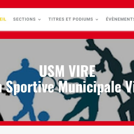
EIL
SECTIONS
TITRES ET PODIUMS
ÉVÈNEMENT
USM VIRE
 Sportive Municipale V