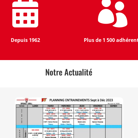


Depuis 1962
Plus de 1 500 adhéren
Notre Actualité