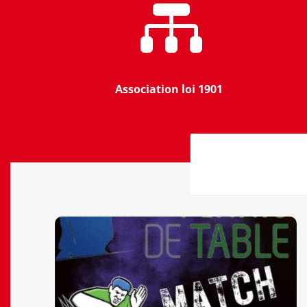

Association loi 1901