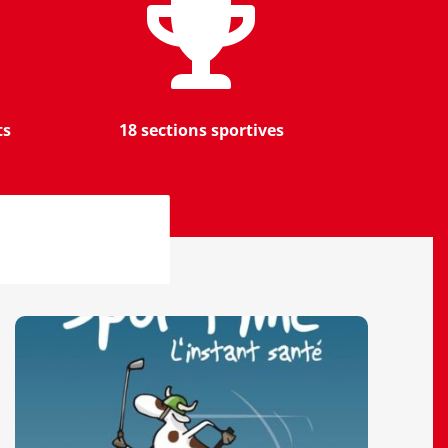

ts
18 sections sportives