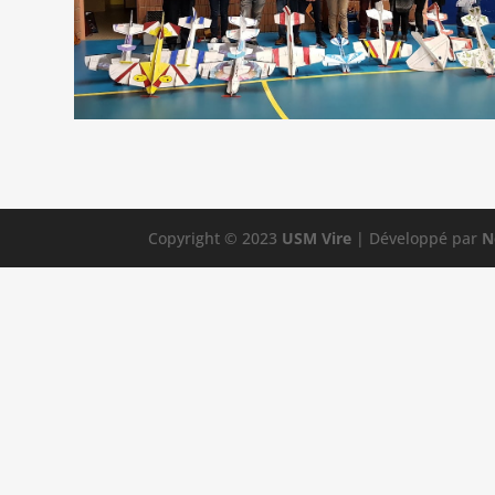
Copyright © 2023
USM Vire
| Développé par
N