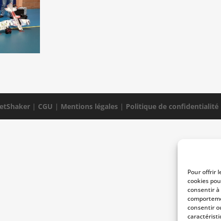
etShaker
|
CGU
|
Mentions légales
|
Politique de confidentialité
Pour offrir 
cookies pou
consentir à
comportemen
consentir o
caractéristi