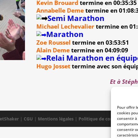
Kevin Brouard
termine en 00:35:35
Annabelle Deme
termine en 01:08:
Semi Marathon
Michael Lechevalier
termine en 01:
Marathon
Zoe Roussel
termine en 03:53:51
Alain Deme
termine en 04:09:09
Relai Marathon en équipe
Hugo Josset
termine avec son équip
Et à Stép
Pour offrir 
cookies pou
etShaker
|
CGU
|
Mentions légales
|
Politique de confidentialité
consentir à
comportemen
consentir o
caractéristi