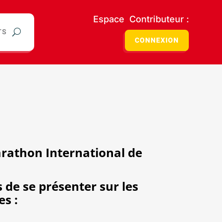
Espace Contributeur :
TS
CONNEXION
arathon International de
s de se présenter sur les
es :