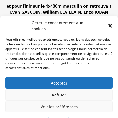
et pour finir sur le 4x400m masculin on retrouvait
Evan GASCOIN, William LEVILLAIN, Enzo JUBAN
DELAMARE et Kevin BROUARD qui réalise 3’54’’16.
Gérer le consentement aux
Autre point positif, 8 athlètes ont réalisé
cookies
les minimas et sont qualifiés pour les
Pour offrir les meilleures expériences, nous utilisons des technologies
championnats régionaux sur piste
telles que les cookies pour stocker et/ou accéder aux informations des
appareils. Le fait de consentir à ces technologies nous permettra de
Pour le 2ème tour qui se déroulera le 11 mai
traiter des données telles que le comportement de navigation ou les ID
à Bernay, le club sera en poule de montée
uniques sur ce site. Le fait de ne pas consentir ou de retirer son
consentement peut avoir un effet négatif sur certaines
pour accéder à la nationale 3
caractéristiques et fonctions.
Accepter
Refuser
Copyright © 2023
USM Vire
| Développé par
Voir les préférences
NetShaker
|
CGU
|
Mentions légales
|
Politique de