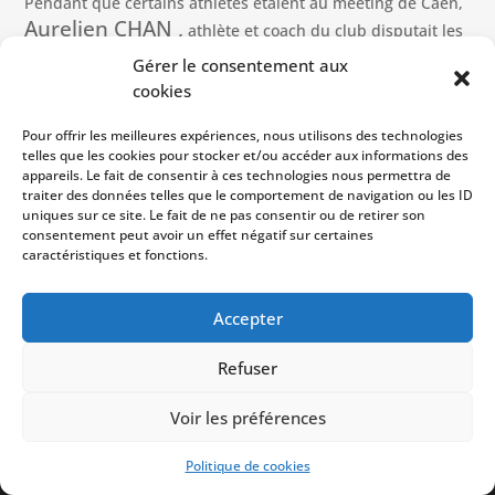
Pendant que certains athlètes étaient au meeting de Caen,
Aurelien CHAN ,
athlète et coach du club disputait les
Championnats de France Master à Thonon les Bains.
Gérer le consentement aux
cookies
Encore de belles performances et un beau titre nationale :
🇫🇷🏆Champion France Master au lancer
Pour offrir les meilleures expériences, nous utilisons des technologies
–
telles que les cookies pour stocker et/ou accéder aux informations des
de poids 7.26kg avec 12m61
appareils. Le fait de consentir à ces technologies nous permettra de
– 🥉3eme place au lancer de disque 2 kg avec 36m98
traiter des données telles que le comportement de navigation ou les ID
uniques sur ce site. Le fait de ne pas consentir ou de retirer son
🤩🤩 Un bel exemple pour les athlètes du club qui
consentement peut avoir un effet négatif sur certaines
caractéristiques et fonctions.
chercheront à l’imiter en tentant la qualification lors des
Régionaux à Caen le we prochain
Accepter
Refuser
Copyright © 2023
USM Vire
| Développé par
Voir les préférences
NetShaker
|
CGU
|
Mentions légales
|
Politique de
confidentialité
Politique de cookies