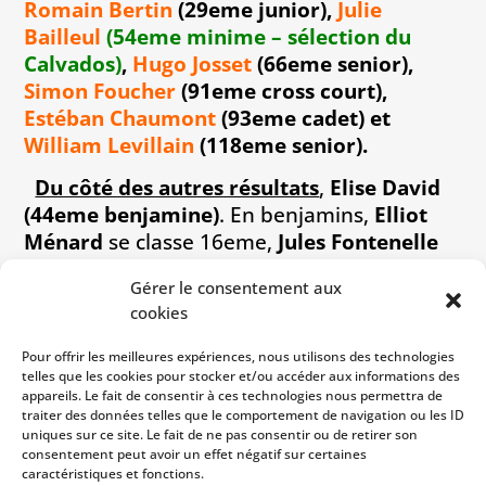
Romain Bertin
(29eme junior),
Julie
Bailleul
(54eme minime – sélection du
Calvados)
,
Hugo Josset
(66eme senior),
Simon Foucher
(91eme cross court
),
Estéban Chaumont
(93eme cadet) et
William Levillain
(118eme senior).
Du côté des autres résultats
,
Elise David
(44eme benjamine)
. En benjamins,
Elliot
Ménard
se classe 16eme,
Jules Fontenelle
(36eme),
Florentin Bozet Primois
(43eme).
Gérer le consentement aux
En minime
Lina Gosselin
est 89eme. En
cookies
master
Bruno Foucher
(117eme),
Julien
Gillette
(154eme) et en senior
Bastien
Pour offrir les meilleures expériences, nous utilisons des technologies
Jeanne
(135eme),
Kevin Brouard
(148eme)
telles que les cookies pour stocker et/ou accéder aux informations des
appareils. Le fait de consentir à ces technologies nous permettra de
et
Mathieu Fillion
(156eme).
traiter des données telles que le comportement de navigation ou les ID
uniques sur ce site. Le fait de ne pas consentir ou de retirer son
Place maintenant aux demi-finales des
consentement peut avoir un effet négatif sur certaines
championnats de France de cross à
caractéristiques et fonctions.