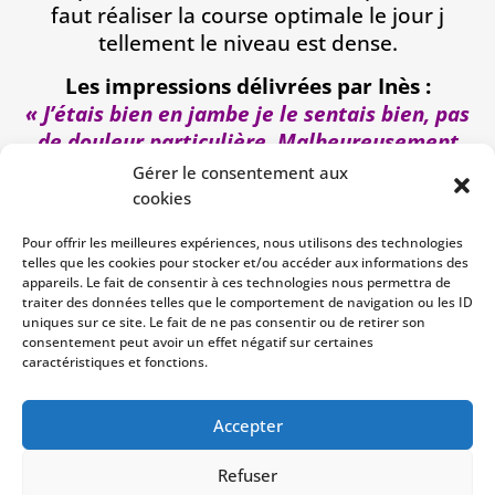
faut réaliser la course optimale le jour j
tellement le niveau est dense.
Les impressions délivrées par Inès :
« J’étais bien en jambe je le sentais bien, pas
de douleur particulière. Malheureusement
nous avons eu un orage, la compétition a
Gérer le consentement aux
était retardée et nous avons dû courir tard –
cookies
le corps a pris un coup de fatigue. Durant la
Pour offrir les meilleures expériences, nous utilisons des technologies
course mes sensations étaient plutôt bonnes
telles que les cookies pour stocker et/ou accéder aux informations des
je pense que je suis partie un peu lentement
appareils. Le fait de consentir à ces technologies nous permettra de
traiter des données telles que le comportement de navigation ou les ID
mais j’étais bien au 300m. Malheureusement
uniques sur ce site. Le fait de ne pas consentir ou de retirer son
je fais une faute à la dernière haie donc je
consentement peut avoir un effet négatif sur certaines
perds des secondes. La finale sera pour
caractéristiques et fonctions.
l’année prochaine
Accepter
Refuser