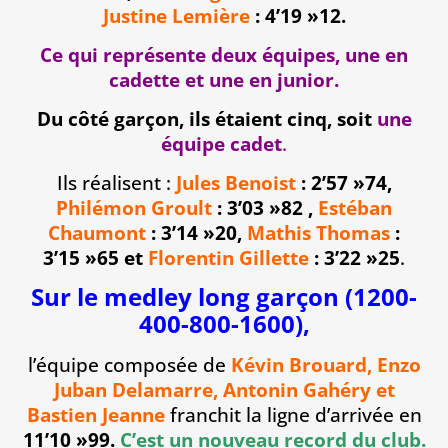
Justine Lemière
: 4’19 »12.
Ce qui représente deux équipes, une en
cadette et une en junior.
Du côté garçon, ils étaient cinq, soit
une
équipe cadet
.
Ils réalisent :
Jules Benoist
: 2’57 »74,
Philémon Groult
: 3’03 »82 ,
Estéban
Chaumont
: 3’14 »20,
Mathis Thomas
:
3’15 »65 et
Florentin Gillette
: 3’22 »25
.
Sur le medley long garçon (1200-
400-800-1600),
l’équipe composée de
Kévin Brouard, Enzo
Juban Delamarre, Antonin Gahéry et
Bastien Jeanne
franchit la ligne d’arrivée en
11’10 »99.
C’est un nouveau record du club.