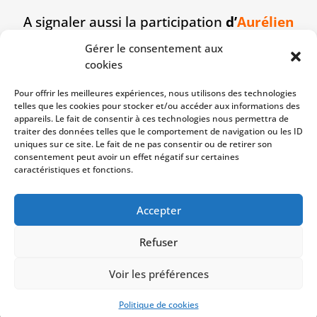
A signaler aussi la participation
d’
Aurélien
Chan
qui lance le poids à 12.75m et le
Gérer le consentement aux
disque à 40.50m.
cookies
La liste des qualifiables sera
Pour offrir les meilleures expériences, nous utilisons des technologies
diffusée mardi et celle des
telles que les cookies pour stocker et/ou accéder aux informations des
qualifiés à partir de vendredi.
appareils. Le fait de consentir à ces technologies nous permettra de
traiter des données telles que le comportement de navigation ou les ID
uniques sur ce site. Le fait de ne pas consentir ou de retirer son
Merci aux jurys de cette compétition :
JD
consentement peut avoir un effet négatif sur certaines
Restoux, Amelie Gillette et Antonin
caractéristiques et fonctions.
Gahery
Accepter
Refuser
Copyright © 2023
USM Vire
| Développé par
Voir les préférences
NetShaker
|
CGU
|
Mentions légales
|
Politique de
confidentialité
Politique de cookies