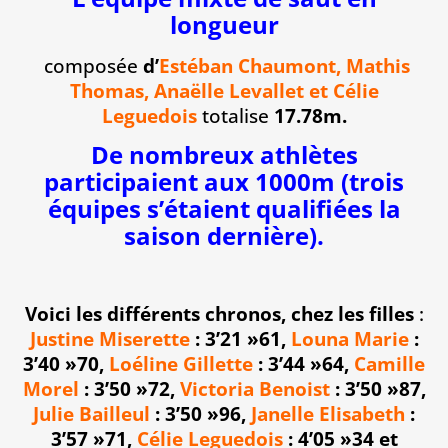
longueur
composée
d’
Estéban Chaumont, Mathis
Thomas, Anaëlle Levallet et Célie
Leguedois
totalise
17.78m.
De nombreux athlètes
participaient aux 1000m (trois
équipes s’étaient qualifiées la
saison dernière).
Voici les différents chronos, chez les filles
:
Justine Miserette
: 3’21 »61
,
Louna Marie
:
3’40 »70,
Loéline Gillette
: 3’44 »64,
Camille
Morel
: 3’50 »72,
Victoria Benoist
: 3’50 »87,
Julie Bailleul
: 3’50 »96,
Janelle Elisabeth
:
3’57 »71,
Célie Leguedois
: 4’05 »34 et