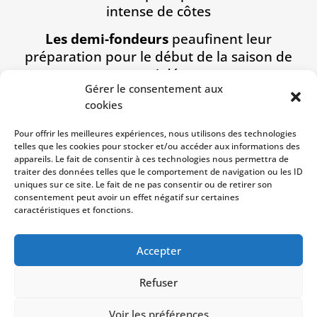
intense de côtes
Les demi-fondeurs
peaufinent leur
préparation pour le début de la saison de
cross, qui démarre
Gérer le consentement aux
ce
dimanche 2 novembre avec le Cross du
cookies
Bessin
Pour offrir les meilleures expériences, nous utilisons des technologies
Les sprinteurs
, eux, poursuivent leur travail
telles que les cookies pour stocker et/ou accéder aux informations des
appareils. Le fait de consentir à ces technologies nous permettra de
de puissance en vue de la saison en salle
traiter des données telles que le comportement de navigation ou les ID
uniques sur ce site. Le fait de ne pas consentir ou de retirer son
Une belle énergie, de la détermination et un
consentement peut avoir un effet négatif sur certaines
esprit d’équipe qui promettent de belles
caractéristiques et fonctions.
performances à venir !
Accepter
Refuser
Copyright © 2023
USM Vire
| Développé par
Voir les préférences