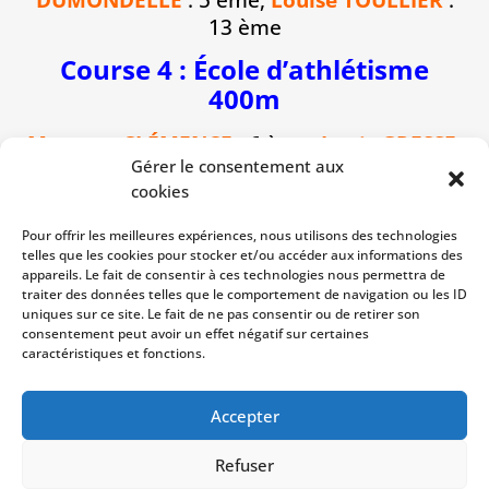
13 ème
Course 4 : École d’athlétisme
400m
Marceau CLÉMENCE :
6 ème,
Louis GRESSE-
Gérer le consentement aux
FERRE
:
7 ème,
Basile ROGER
:
17 ème
cookies
Eline MILLET LEGRAND
:
3 ème,
Eline
Pour offrir les meilleures expériences, nous utilisons des technologies
COQUELIN
:
12 ème
telles que les cookies pour stocker et/ou accéder aux informations des
appareils. Le fait de consentir à ces technologies nous permettra de
Bravo à tous pour cette belle représentation
traiter des données telles que le comportement de navigation ou les ID
du club et ces excellents résultats.
uniques sur ce site. Le fait de ne pas consentir ou de retirer son
consentement peut avoir un effet négatif sur certaines
Résultats disponibles sur Normandie course
caractéristiques et fonctions.
à pied.
Accepter
Refuser