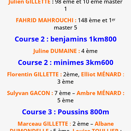
Julien GILLETTE
:
98 ème et 10 ème master
1
FAHRID MAHROUCHI :
148 ème et 1ᵉʳ
master 5
Course 2 : benjamins 1km800
Juline DUMAINE :
4 ème
Course 2 : minimes 3km600
Florentin GILLETTE :
2ème,
Elliot MÉNARD
:
3 ème
Sulyvan GACON :
7 ème –
Ambre MÉNARD :
5 ème
Course 3 : Poussins 800m
Marceau GILLETTE
:
2 ème –
Albane
DUMONDELLE
: 5 ème,
Louise TOULLIER
: