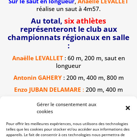
Sur le saut en longueur
,
Anaëlle LEVALLET
réalise un saut à 4m57.
Au total,
six athlètes
représenteront le club aux
championnats régionaux en salle
:
Anaëlle LEVALLET
: 60 m, 200 m, saut en
longueur
Antonin GAHERY
: 200 m, 400 m, 800 m
Enzo JUBAN DELAMARE
:
200 m, 400 m
Julien HERVY
:
400 m, 800 m, triple saut
Gérer le consentement aux
cookies
Mathis THOMAS
:
200 m, triple saut
Pour offrir les meilleures expériences, nous utilisons des technologies
Aurélien CHAN
: lancer de poids
telles que les cookies pour stocker et/ou accéder aux informations des
appareils. Le fait de consentir à ces technologies nous permettra de