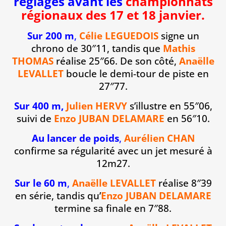
réglages avant les
championnats
régionaux des 17 et 18 janvier.
Sur 200 m
,
Célie LEGUEDOIS
signe un
chrono de 30″11, tandis que
Mathis
THOMAS
réalise 25″66. De son côté,
Anaëlle
LEVALLET
boucle le demi-tour de piste en
27″77.
Sur 400 m,
Julien HERVY
s’illustre en 55″06,
suivi de
Enzo JUBAN DELAMARE
en 56″10.
Au lancer de poids
,
Aurélien CHAN
confirme sa régularité avec un jet mesuré à
12m27.
Sur le 60 m
,
Anaëlle LEVALLET
réalise 8″39
en série, tandis qu’
Enzo JUBAN DELAMARE
termine sa finale en 7″88.