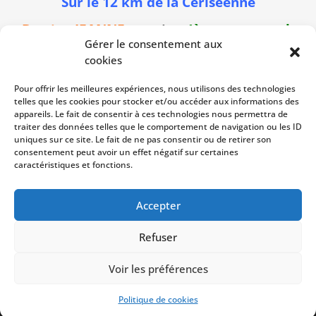
Sur le 12 km de la Ceriséenne
Bastien JEANNE
termine
4ème au scratch
Gérer le consentement aux
et 3ème senior en 45’57.
cookies
Sur les 10 km des Sentiers du Caramel à
Pour offrir les meilleures expériences, nous utilisons des technologies
Isigny
telles que les cookies pour stocker et/ou accéder aux informations des
appareils. Le fait de consentir à ces technologies nous permettra de
Bruno Foucher
prend la
31ème place (1er
traiter des données telles que le comportement de navigation ou les ID
M4) en 48’05.
uniques sur ce site. Le fait de ne pas consentir ou de retirer son
consentement peut avoir un effet négatif sur certaines
Un beau dimanche de course et de belles
caractéristiques et fonctions.
performances
Accepter
Refuser
Copyright © 2023
USM Vire
| Développé par
Voir les préférences
NetShaker
|
CGU
|
Mentions légales
|
Politique de
confidentialité
Politique de cookies