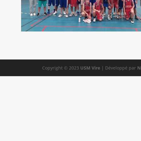
Copyright © 2023
USM Vire
| Développé par
N