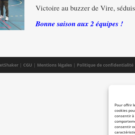
Victoire au buzzer de Vire, sédui
Bonne saison aux 2 équipes !
etShaker
|
CGU
|
Mentions légales
|
Politique de confidentialité
Pour offrir 
cookies pou
consentir à
comportemen
consentir o
caractéristi