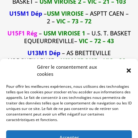
BASKET –
USM VIROISE 2 – VIC – 21 – 103
U15M1 Dép
–
USM VIROISE
– ASPTT CAEN –
2 –
VIC – 73 – 72
U15F1 Rég
–
USM VIROISE 1
– U.S. T. BASKET
EQUEURDREVILLE–
VIC – 72 – 43
U13M1 Dép
– AS BRETTEVILLE
L’ORGUEILLEUSE –
USM VIROISE
–
VIC – 32 –
Gérer le consentement aux
45
cookies
U13F1 Dép
– PRE BOCAGE BASKET –
USM
Pour offrir les meilleures expériences, nous utilisons des technologies
VIROISE – DEF – 41 – 30
telles que les cookies pour stocker et/ou accéder aux informations des
appareils. Le fait de consentir à ces technologies nous permettra de
U11G1 Dép
– BRETTEVILLE-SUR-ODON
traiter des données telles que le comportement de navigation ou les ID
BASKET –
USM VIROISE – DEF – 45 – 32
uniques sur ce site. Le fait de ne pas consentir ou de retirer son
consentement peut avoir un effet négatif sur certaines
U11F1 D
ép
–
USM VIROISE
– US SOLIDAIRE
caractéristiques et fonctions.
AMICALE 14 BASKET–
DEF -17 – 37
Accepter