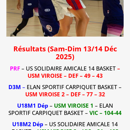
Résultats (Sam-Dim 13/14 Déc
2025)
PRF
– US SOLIDAIRE AMICALE 14 BASKET
–
USM VIROISE – DEF – 49 – 43
D3M
–
ELAN SPORTIF CARPIQUET BASKET –
USM VIROISE 2 – DEF – 77 – 32
U18M1 Dép
–
USM VIROISE 1
– ELAN
SPORTIF CARPIQUET BASKET –
VIC – 104-44
U18M2 Dép
– US SOLIDAIRE AMICALE 14