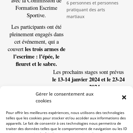
avec la Commission de
Formation Escrime
Sportive.
Les participants ont été
pleinement engagés dans
cet événement, qui a
les trois armes de
couvert
l’escrime : l’épée, le
fleuret et le sabre.
Les prochains stages sont prévus
le 13-14 janvier 2024 et le 23-24
mars 2024.
La certification finale pour les
Gérer le consentement aux
participants aura lieu les 1er et 2
cookies
juin 2024.
Pour offrir les meilleures expériences, nous utilisons des technologies
Pour plus d’informations sur nos
telles que les cookies pour stocker et/ou accéder aux informations des
prochains événements et
appareils. Le fait de consentir à ces technologies nous permettra de
traiter des données telles que le comportement de navigation ou les ID
formations, contactez la Ligue