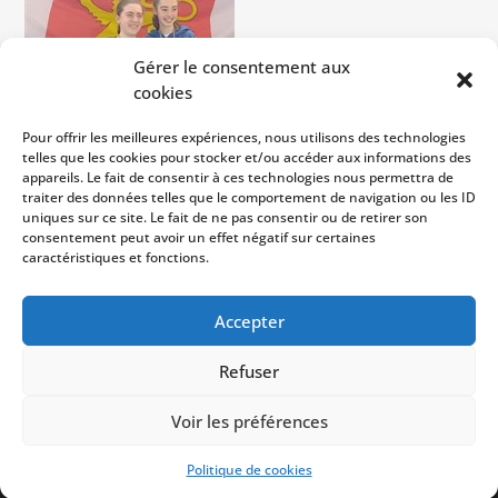
Gérer le consentement aux
cookies
Pour offrir les meilleures expériences, nous utilisons des technologies
telles que les cookies pour stocker et/ou accéder aux informations des
Bravo à Justine, qui remporte le
appareils. Le fait de consentir à ces technologies nous permettra de
traiter des données telles que le comportement de navigation ou les ID
championnat de Normandie en
uniques sur ce site. Le fait de ne pas consentir ou de retirer son
M20 au Fleuret
consentement peut avoir un effet négatif sur certaines
caractéristiques et fonctions.
Accepter
Refuser
Copyright © 2023
USM Vire
| Développé par
Voir les préférences
NetShaker
|
CGU
|
Mentions légales
|
Politique de
confidentialité
Politique de cookies