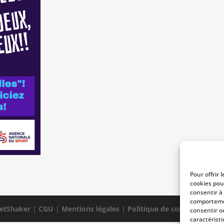
Pour offrir 
cookies pou
consentir à
comportemen
etShaker
|
CGU
|
Mentions légales
|
Politique de confidentialité
consentir o
caractéristi