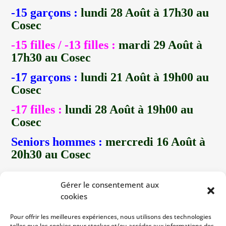
-15 garçons :
lundi 28 Août à 17h30 au
Cosec
-15 filles / -13 filles :
mardi 29 Août à
17h30 au Cosec
-17 garçons :
lundi 21 Août à 19h00 au
Cosec
-17 filles :
lundi 28 Août à 19h00 au
Cosec
Seniors hommes :
mercredi 16 Août à
20h30 au Cosec
Seniors femmes
Gérer le consentement aux
cookies
Loisirs :
mardi 5 septembre à 20h30 au
Cosec
Pour offrir les meilleures expériences, nous utilisons des technologies
telles que les cookies pour stocker et/ou accéder aux informations des