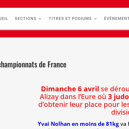
UEIL
SECTIONS
TITRES ET PODIUMS
ÉVÈNEMEN
s championnats de France
Dimanche 6 avril
se déroul
Alizay dans l’Eure où
3 judo
d’obtenir leur place pour 
divis
Yvai Nolhan en moins de 81kg
va 