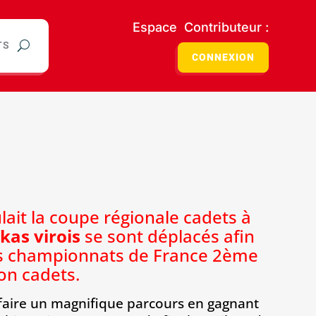
Espace Contributeur :
TS
CONNEXION
ait la coupe régionale cadets à
kas virois
se sont déplacés afin
les championnats de France 2ème
ion cadets.
faire un magnifique parcours en gagnant