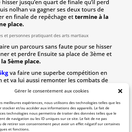
isser jusqu’en quart de finale qu’il perd
uis nolhan va gagner ses deux tours de
er en finale de repêchage et
termine à la
e place.
faire un parcours sans faute pour se hisser
liner et perdre Ensuite sa place de 3ème et
 la 5ème place.
6kg
va faire une superbe compétition en
 et va lui aussi remonter les combats de
à remporter
la médaille de bronze.
Gérer le consentement aux cookies
ionnés pour les championnats de
les meilleures expériences, nous utilisons des technologies telles que les
 dérouleront le 17 mai prochain à
r stocker et/ou accéder aux informations des appareils. Le fait de
n sur Yvette.
 ces technologies nous permettra de traiter des données telles que le
t de navigation ou les ID uniques sur ce site. Le fait de ne pas
u de retirer son consentement peut avoir un effet négatif sur certaines
ques et fonctions.