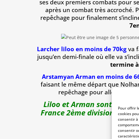
ses deux premiers combats pour se h
après un combat très accroché. P
repêchage pour finalement s’inclin
7em
Larcher liloo en moins de 70kg
va 
jusqu’en demi-finale où elle va s’inc
termine à
Arstamyan Arman en moins de 6
faisant le même départ que Nolhan
repêchage pour aller jusqu’
Liloo et Arman sont sélect
Pour offrir 
France 2ème division qui se
cookies pou
Villebo
consentir à
comportemen
consentir o
caractéristi