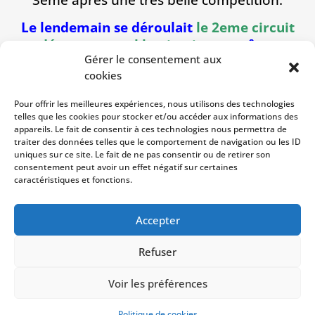
Le lendemain se déroulait
le 2eme circuit
départemental benjamins
au même
Gérer le consentement aux
endroit où 4 judokas du club participé
.
cookies
Cailly Elsa
termine
3eme.
Pour offrir les meilleures expériences, nous utilisons des technologies
Decaen Camille
fait presque sans faute et
telles que les cookies pour stocker et/ou accéder aux informations des
appareils. Le fait de consentir à ces technologies nous permettra de
monte sur la
deuxième marche du podium.
traiter des données telles que le comportement de navigation ou les ID
uniques sur ce site. Le fait de ne pas consentir ou de retirer son
Guillouet Aubin
et
Radaorozandry Liam
consentement peut avoir un effet négatif sur certaines
v
ont faire une compétition sans embûches
caractéristiques et fonctions.
et obtiennent
une superbe médaille d’or.
Accepter
Refuser
Copyright © 2023
USM Vire
| Développé par
Voir les préférences
NetShaker
|
CGU
|
Mentions légales
|
Politique de
confidentialité
Politique de cookies