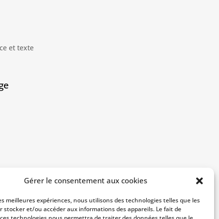
ge
Gérer le consentement aux cookies
les meilleures expériences, nous utilisons des technologies telles que les
r stocker et/ou accéder aux informations des appareils. Le fait de
 ces technologies nous permettra de traiter des données telles que le