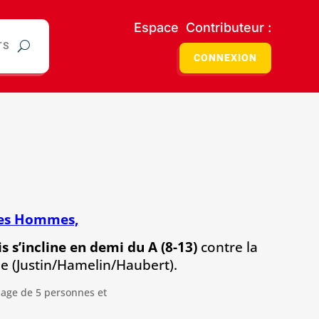
Espace Contributeur :
TS
CONNEXION
les Hommes,
s s’incline en demi du A (8-13)
contre la
me (Justin/Hamelin/Haubert).