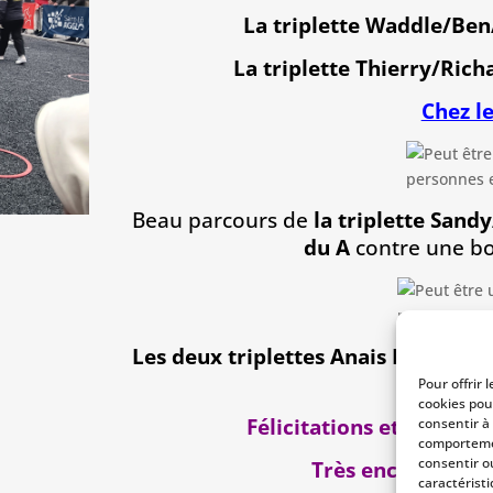
La triplette Waddle/Be
La triplette Thierry/Ri
Chez l
Beau parcours de
la triplette Sand
du A
contre une b
Les deux triplettes Anais P/Anais 
en 
Pour offrir 
cookies pou
Félicitations et bravo à
consentir à
comportemen
consentir o
Très encourageant
caractéristi