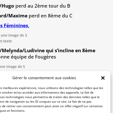
n/Hugo
perd au 2ème tour du B
chard/Maxime
perd en 8ème du C
es Féminines,
y/Melynda/Ludivine qui s’incline en 8ème
onne équipe de Fougères
Gérer le consentement aux cookies
D/Mathilde et Annie/Sylvie/Mag
s’inclinent
Quart du C
les meilleures expériences, nous utilisons des technologies telles que les
r stocker et/ou accéder aux informations des appareils. Le fait de
 toutes les joueuses et joueurs
 ces technologies nous permettra de traiter des données telles que le
t de navigation ou les ID uniques sur ce site. Le fait de ne pas
u de retirer son consentement peut avoir un effet négatif sur certaines
 pour la saison à venir
ques et fonctions.