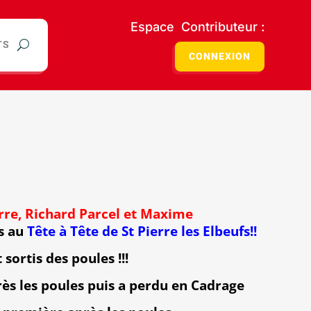
Espace Contributeur :
TS
CONNEXION
rre
,
Richard Parcel
et
Maxime
s au
Tête à Tête de St Pierre les Elbeufs!!
 sortis des poules !!!
ès les poules puis a perdu en Cadrage