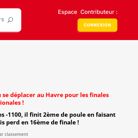
Espace Contributeur :
TS
CONNEXION
 se déplacer au Havre pour les finales
ionales !
s -1100, il finit 2ème de poule en faisant
is perd en 16ème de finale !