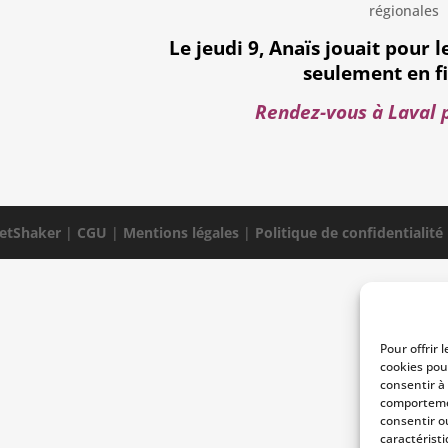
Le jeudi 9, Anaïs jouait pour le
seulement en f
Rendez-vous à Laval p
etShaker
|
CGU
|
Mentions légales
|
Politique de confidentialité
Pour offrir 
cookies pou
consentir à
comportemen
consentir o
caractéristi