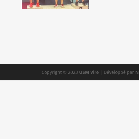
Copyright © 2023
USM Vire
| Développé par
N