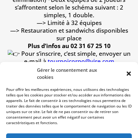
s’affrontent selon le schéma suivant : 2
simples, 1 double.
—> Limité à 32 équipes
—> Restauration et sandwichs disponibles
sur place
Plus d’infos au 02 31 67 25 10
Pour s’inscrire, c’est simple, envoyer un
e-mail à
tournoicorpo@vire.com
Inscriptions uniquement par mail
Gérer le consentement aux
𝑃𝑜𝑢𝑟 𝑡𝑜𝑢𝑡𝑒 𝑖𝑛𝑠𝑐𝑟𝑖𝑝𝑡𝑖𝑜𝑛, 𝑢𝑛𝑒 𝑐𝑜𝑛𝑓𝑖𝑟𝑚𝑎𝑡𝑖𝑜𝑛 𝑣𝑜𝑢𝑠 𝑠𝑒𝑟𝑎
cookies
𝑒𝑛𝑣𝑜𝑦𝑒́𝑒 𝑝𝑎𝑟 𝑒𝑚𝑎𝑖𝑙 𝑠𝑜𝑢𝑠 48ℎ.
Pour offrir les meilleures expériences, nous utilisons des technologies
𝐷𝑎𝑡𝑒 𝑙𝑖𝑚𝑖𝑡𝑒 𝑑’𝑖𝑛𝑠𝑐𝑟𝑖𝑝𝑡𝑖𝑜𝑛 𝑓𝑖𝑥𝑒́𝑒 𝑎𝑢 𝐿𝑢𝑛𝑑𝑖 25
telles que les cookies pour stocker et/ou accéder aux informations des
𝑁𝑜𝑣𝑒𝑚𝑏𝑟𝑒 2024, 18ℎ.
appareils. Le fait de consentir à ces technologies nous permettra de
traiter des données telles que le comportement de navigation ou les ID
𝐼𝑛𝑑𝑖𝑞𝑢𝑒𝑟 𝑙𝑒 𝑃𝑟𝑒́𝑛𝑜𝑚 𝑒𝑡 𝑙𝑒 𝑁𝑜𝑚 𝑑𝑒𝑠 2 𝑗𝑜𝑢𝑒𝑢𝑟𝑠 𝑑𝑒
uniques sur ce site. Le fait de ne pas consentir ou de retirer son
𝑙’𝑒́𝑞𝑢𝑖𝑝𝑒, 𝑙𝑒𝑠 2 𝑡𝑎𝑖𝑙𝑙𝑒𝑠 𝑝𝑜𝑢𝑟 𝑙𝑒 𝑡𝑒𝑒-𝑠ℎ𝑖𝑟𝑡 𝑜𝑓𝑓𝑒𝑟𝑡, 𝑢𝑛
consentement peut avoir un effet négatif sur certaines
𝑛𝑢𝑚𝑒́𝑟𝑜 𝑑𝑒 𝑡𝑒́𝑙𝑒́𝑝ℎ𝑜𝑛𝑒 𝑒𝑡 𝑙𝑒 𝑛𝑜𝑚 𝑑𝑒 𝑙𝑎 𝑐𝑜𝑟𝑝𝑜𝑟𝑎𝑡𝑖𝑜𝑛
caractéristiques et fonctions.
𝑟𝑒𝑝𝑟𝑒́𝑠𝑒𝑛𝑡𝑒́𝑒.