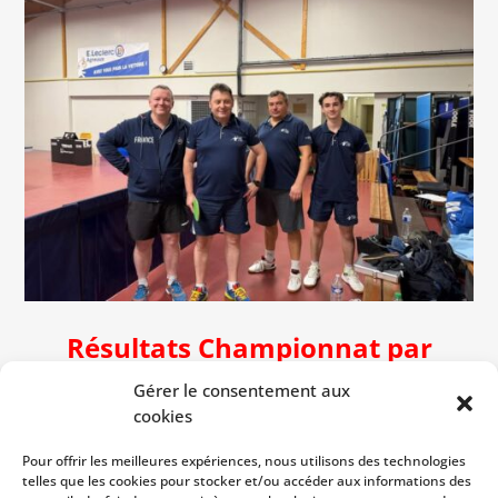
Résultats Championnat par
équipes régional
J5 P1
Gérer le consentement aux
cookies
R3 : Vire 1 – OC Agneaux 2
Pour offrir les meilleures expériences, nous utilisons des technologies
Défaite 10-4
telles que les cookies pour stocker et/ou accéder aux informations des