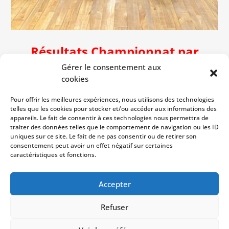
Résultats Championnat par
équipes régional phase 2 J2
Gérer le consentement aux
cookies
*
R3 : Vire 1 – Flérien TT 4
Pour offrir les meilleures expériences, nous utilisons des technologies
Défaite 8-6
telles que les cookies pour stocker et/ou accéder aux informations des
Composée de Thomas, Pierre, Julien et
appareils. Le fait de consentir à ces technologies nous permettra de
Maxence.
traiter des données telles que le comportement de navigation ou les ID
uniques sur ce site. Le fait de ne pas consentir ou de retirer son
—> Maxence et Thomas gagnent 2 simples
consentement peut avoir un effet négatif sur certaines
chacun et Julien et Pierre remportent un
caractéristiques et fonctions.
simple chacun
Accepter
Refuser
Copyright © 2023
USM Vire
| Développé par