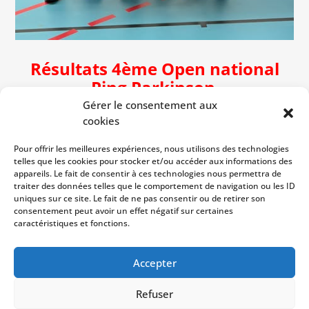
Résultats 4ème Open national
Ping Parkinson
Gérer le consentement aux
3 de nos joueurs virois se sont déplacés à
cookies
Cormelles pour leur premier tournoi :
Pour offrir les meilleures expériences, nous utilisons des technologies
Noël Legrand
—> 5ème
telles que les cookies pour stocker et/ou accéder aux informations des
appareils. Le fait de consentir à ces technologies nous permettra de
Yves Le Bris
—> 13ème
traiter des données telles que le comportement de navigation ou les ID
uniques sur ce site. Le fait de ne pas consentir ou de retirer son
Guy Etasse
—> 15ème
consentement peut avoir un effet négatif sur certaines
caractéristiques et fonctions.
Un grand bravo à eux
Accepter
Refuser