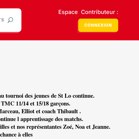
Espace Contributeur :
TS
CONNEXION
 tournoi des jeunes de St Lo continue.
x TMC 11/14 et 15/18
garçons.
arceau, Elliot et coach Thibault
.
ontinue l apprentissage des matchs.
illes et nos représentantes Zoé, Noa et
Jeanne.
chance à elles