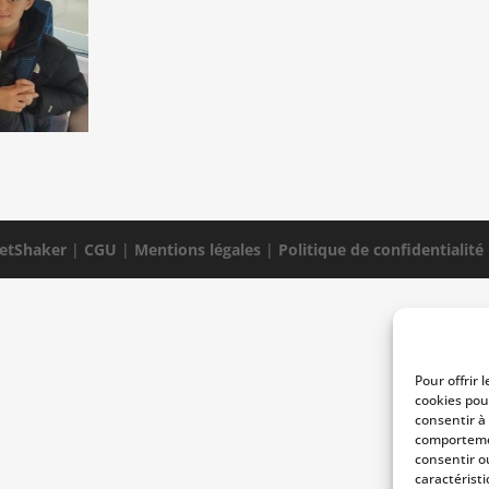
etShaker
|
CGU
|
Mentions légales
|
Politique de confidentialité
Pour offrir 
cookies pou
consentir à
comportemen
consentir o
caractéristi