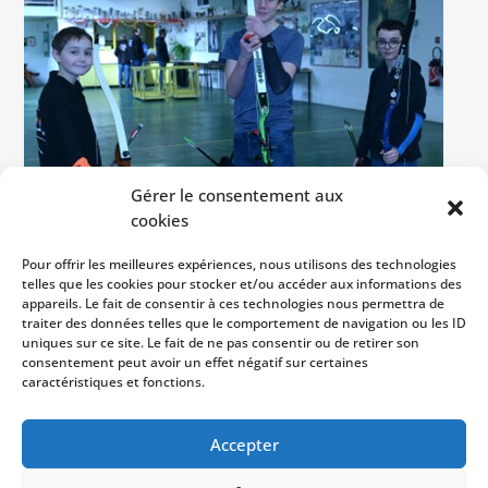
Gérer le consentement aux
cookies
Pour offrir les meilleures expériences, nous utilisons des technologies
14 février 2024- Passage de flèches pour
telles que les cookies pour stocker et/ou accéder aux informations des
les jeunes de l’USM Vire Tir à l’arc.
appareils. Le fait de consentir à ces technologies nous permettra de
traiter des données telles que le comportement de navigation ou les ID
uniques sur ce site. Le fait de ne pas consentir ou de retirer son
consentement peut avoir un effet négatif sur certaines
caractéristiques et fonctions.
Mathieu -Jérémy – Raphaël -Arthur.
Accepter