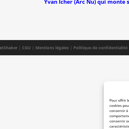
Yvan Icher (Arc Nu) qui monte 
etShaker
|
CGU
|
Mentions légales
|
Politique de confidentialité
Pour offrir 
cookies pou
consentir à
comportemen
consentir o
caractéristi