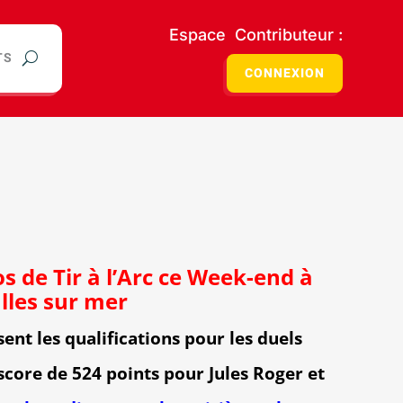
Espace Contributeur :
TS
CONNEXION
 de Tir à l’Arc ce Week-end à
lles sur mer
ssent les qualifications pour les duels
score de 524 points pour Jules Roger et