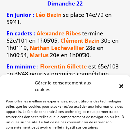
Dimanche 22
En
junior :
Léo Bazin
se place 14e/79 en
59’41.
En cadets :
Alexandre Ribes
termine
62e/101 en 1h05’05,
Clément Bazin
30e en
1h01’19,
Nathan Lechevallier
28e en
1h00’54,
Marius
20e en 1h00’30.
En minime :
Florentin Gillette
est 65e/103
en 36’48 pour sa première compétition
FFTri.
Gérer le consentement aux
cookies
Malgré de très belles courses, nos jeunes
ne sont pas qualifiés pour le championnat
Pour offrir les meilleures expériences, nous utilisons des technologies
de France. La déception devra vite laisser
telles que les cookies pour stocker et/ou accéder aux informations des
appareils. Le fait de consentir à ces technologies nous permettra de
la place à la motivation pour les
traiter des données telles que le comportement de navigation ou les ID
compétitions de triathlon qui approchent.
uniques sur ce site. Le fait de ne pas consentir ou de retirer son
consentement peut avoir un effet négatif sur certaines