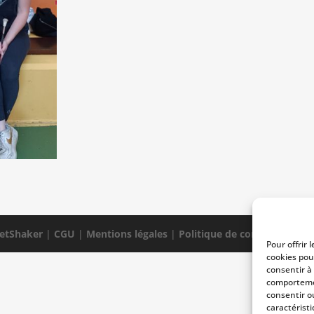
etShaker
|
CGU
|
Mentions légales
|
Politique de confidentialité
Pour offrir 
cookies pou
consentir à
comportemen
consentir o
caractéristi