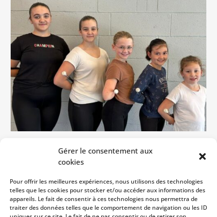
Gérer le consentement aux
Aujourd’hui c’est apprentissage du 1er et
cookies
2eme degrés !
Pour offrir les meilleures expériences, nous utilisons des technologies
telles que les cookies pour stocker et/ou accéder aux informations des
Félicitations à Louise pour sa série Roulers,
appareils. Le fait de consentir à ces technologies nous permettra de
traiter des données telles que le comportement de navigation ou les ID
uniques sur ce site. Le fait de ne pas consentir ou de retirer son