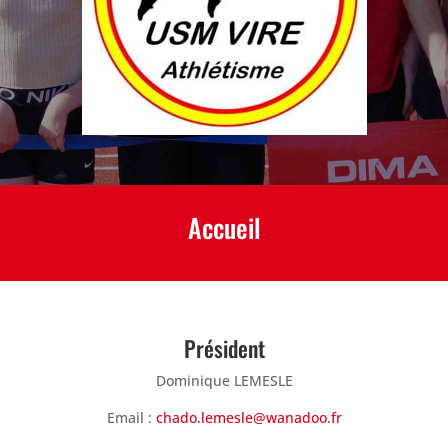
Accueil
Président
Dominique LEMESLE
Email :
chado.lemesle@wanadoo.fr